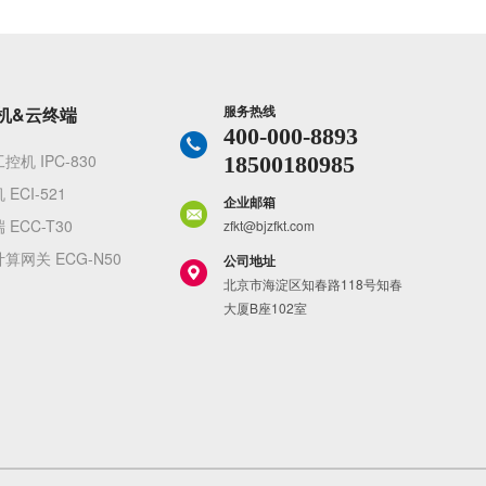
服务热线
机&云终端
400-000-8893
控机 IPC-830
18500180985
ECI-521
企业邮箱
 ECC-T30
zfkt@bjzfkt.com
算网关 ECG-N50
公司地址
北京市海淀区知春路118号知春
大厦B座102室