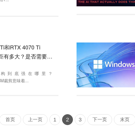
 Ti和RTX 4070 Ti
差距有多大？是否需要更
？
well架构到底强在哪里？
/SM裁剪意味着...
1
2
3
首页
上一页
下一页
末页