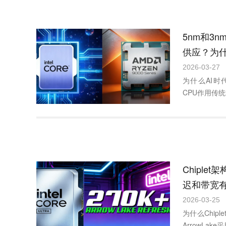
5nm和3
供应？为什
求反而越
2026-03-27
为什么AI时
CPU作用传统
Chiple
迟和带宽
真的能改
2026-03-25
为什么Chip
ArrowLake采用