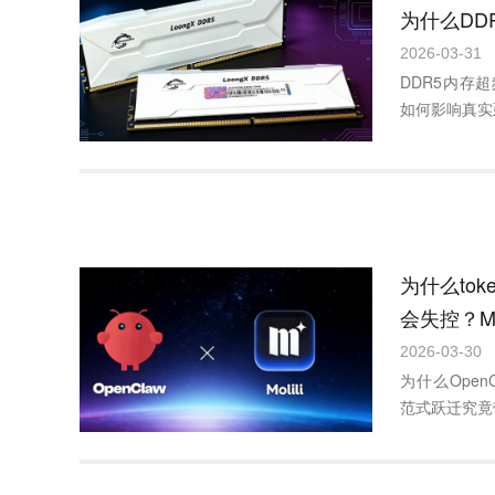
为什么DD
高？
2026-03-31
DDR5内存
如何影响真实
为什么tok
会失控？Mo
上下文管理
2026-03-30
为什么Ope
范式跃迁究竟带