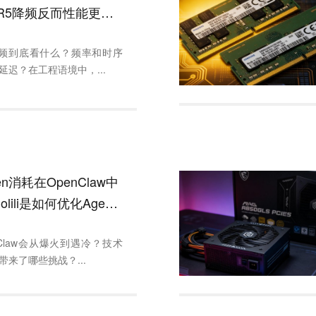
R5降频反而性能更
超频到底看什么？频率和时序
延迟？在工程语境中，...
en消耗在OpenClaw中
lili是如何优化Agent
降低token成本的？
nClaw会从爆火到遇冷？技术
来了哪些挑战？...