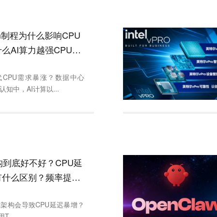
nm制程为什么影响CPU
么AI算力越强CPU需
高？
代CPU需求暴涨？数据中心
认知中，AI计算以...
t架构到底好不好？CPU延
有什么区别？频率提升
善性能吗？
let架构会导致CPU延迟暴增？
T...