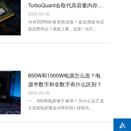
TurboQuant会取代高容量内存
吗？
2026-03-30
为何DDR5价格突然回落？是短期波动还
是趋势拐点？表面上看，这是一次D...
850W和1000W电源怎么选？电
源半数字和全数字有什么区别？
2026-03-30
一、850W电源够不够用？为什么说它是
主流装机的黄金功率区间1.持续功...