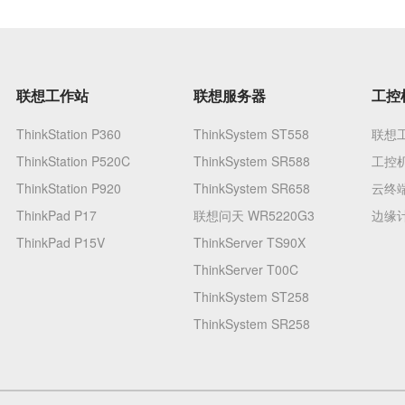
联想工作站
联想服务器
工控
ThinkStation P360
ThinkSystem ST558
联想工
ThinkStation P520C
ThinkSystem SR588
工控机 
ThinkStation P920
ThinkSystem SR658
云终端
ThinkPad P17
联想问天 WR5220G3
边缘计
ThinkPad P15V
ThinkServer TS90X
ThinkServer T00C
ThinkSystem ST258
ThinkSystem SR258