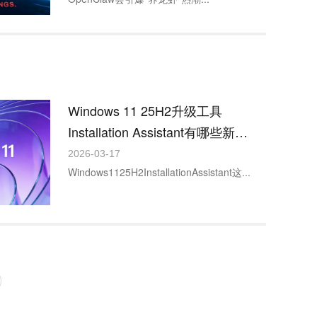
Windows 11 25H2升级工具
Installation Assistant有哪些新功
能？
2026-03-17
Windows1125H2InstallationAssistant这...