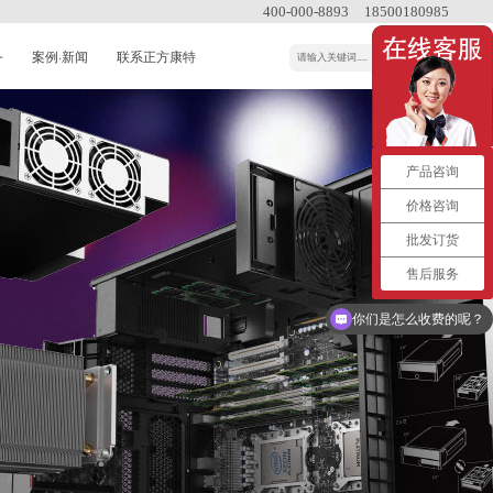
400-000-8893
18500180985
务
案例·新闻
联系正方康特
产品咨询
价格咨询
批发订货
售后服务
你们是怎么收费的呢？