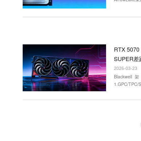
RTX 5070
SUPER
换新电源
2026-03-23
Black
1.GPC/TPC