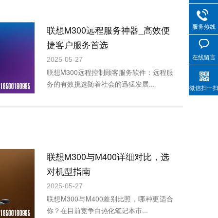
服务热线
联想M300远程服务神器_高效便
捷客户服务首选
在线留言
2025-05-27
联想M300远程控制顾客服务软件：远程服
务的有效挑选随着社会的迅猛发展...
微信扫一
联想M300与M400详细对比，选
对机型指南
2025-05-27
联想M300与M400差别比照，哪种更适合
你？在目前竞争白热化笔记本市...