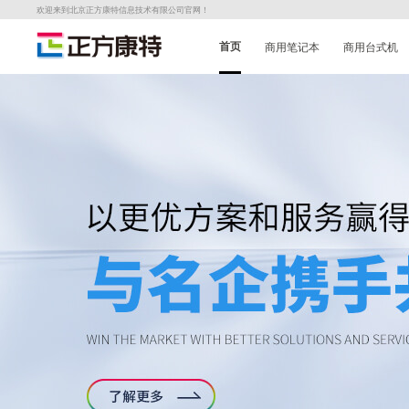
欢迎来到北京正方康特信息技术有限公司官网！
首页
商用笔记本
商用台式机