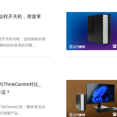
0远程开关机，便捷掌
远程开关机功能：远程操纵的便
着科技的发展的不断...
ThinkCentre对比_
合适？
ThikCetre比照：哪种更适合
电脑产品...