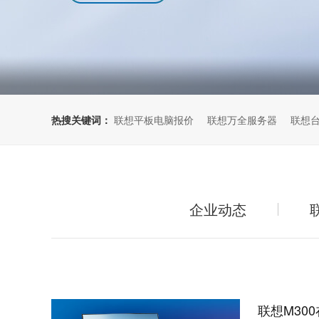
热搜关键词：
联想平板电脑报价
联想万全服务器
联想
企业动态
联想M30