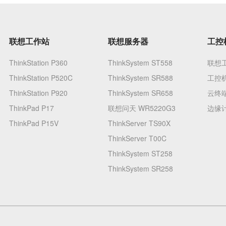
联想工作站
联想服务器
工控
ThinkStation P360
ThinkSystem ST558
联想工
ThinkStation P520C
ThinkSystem SR588
工控机 
ThinkStation P920
ThinkSystem SR658
云终端
ThinkPad P17
联想问天 WR5220G3
边缘计
ThinkPad P15V
ThinkServer TS90X
ThinkServer T00C
ThinkSystem ST258
ThinkSystem SR258