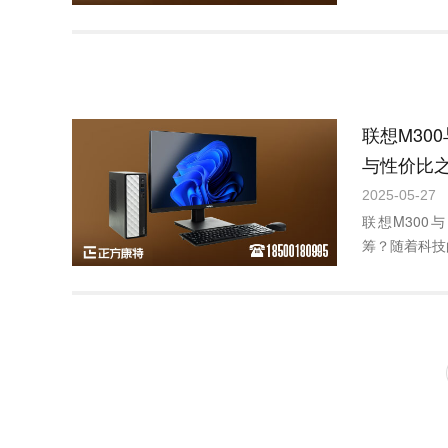
联想M30
与性价比
2025-05-27
联想M300
筹？随着科技