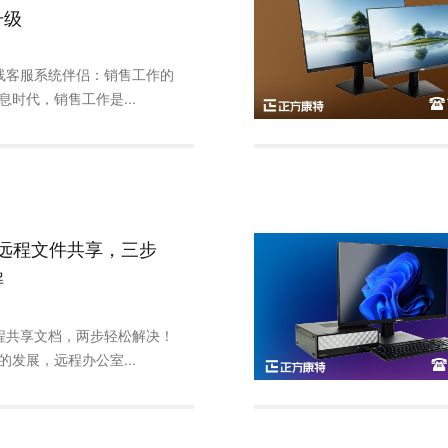
升级
在线客服系统伴侣：销售工作的
息时代，销售工作是...
0远程文件共享，三步
解
远程共享文档，两步轻松解决！
的发展，远程办公室...