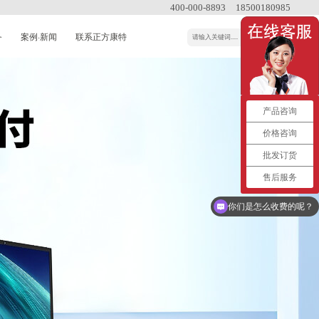
400-000-8893
18500180985
务
案例·新闻
联系正方康特
产品咨询
价格咨询
批发订货
售后服务
现在有优惠活动么？